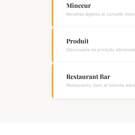
Minceur
Recettes légères et conseils minc
Produit
Découverte de produits alimentai
Restaurant Bar
Restaurants, bars et bonnes adr