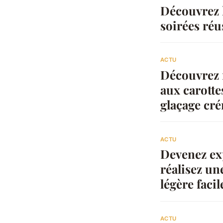
Découvrez l
soirées réu
ACTU
Découvrez n
aux carotte
glaçage cré
ACTU
Devenez exp
réalisez un
légère faci
ACTU