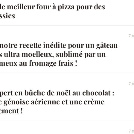
e meilleur four à pizza pour des
ssies
7 
otre recette inédite pour un gâteau
s ultra moelleux, sublimé par un
meux au fromage frais !
7 
ert en bûche de noël au chocolat :
e génoise aérienne et une crème
lement !
7 