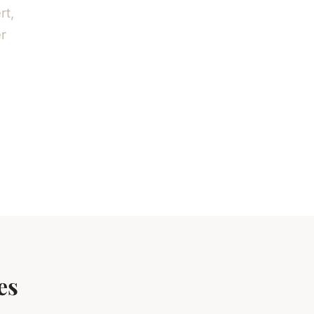
rt,
er
es