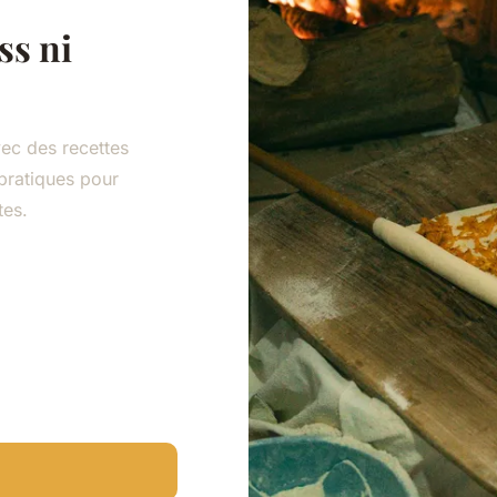
ss ni
ec des recettes
pratiques pour
tes.