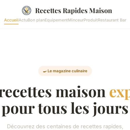
Recettes Rapides Maison
Accueil
Actu
Bon plan
Equipement
Minceur
Produit
Restaurant Bar
🍳 Le magazine culinaire
recettes maison
ex
pour tous les jours
Découvrez des centaines de recettes rapides,