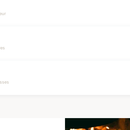
eur
res
esses